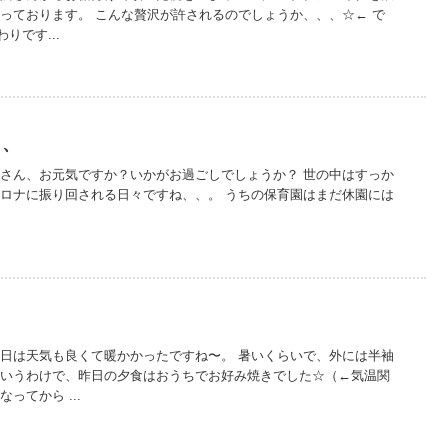
合っております。 こんな贅沢が許されるのでしょうか、、、☆← で
りです...
、、
皆さん、お元気ですか？いかがお過ごしでしょうか？ 世の中はすっか
コロナに振り回される日々ですね、、。 うちの保育園はまだ休園には
き
昨日は天気も良くて暖かかったですね〜。 暑いくらいで、外には半袖
というわけで、昨日の夕食はおうちでお好み焼きでした☆（←気温関
ってから ...