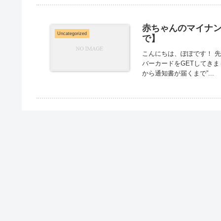
赤ちゃんのマイナ
Uncategorized
で】
こんにちは、ぽぽです！ 
バーカードをGETしてきま
から通知書が届くまで”...
父の日、うちはこう
Uncategorized
こんにちは、ぽぽです！ 
ていて 隣の歯にあたって
麻酔のおかげで全然痛みも感じ