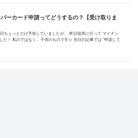
ンバーカード申請ってどうするの？【受け取りま
先日ちょっとだけ予告していましたが、 昨日役所に行って マイナン
した！ 私のではなく、子供のものです☆ 先日の記事では ”申請して
しました！（実父・義父・旦那ver.）
先日、無事に親知らずを抜いてきました〜！ 生え方がちょっと変わっ
る状態のようで 歯の一部を削ってから抜く、という方法でしたが、
ず ...