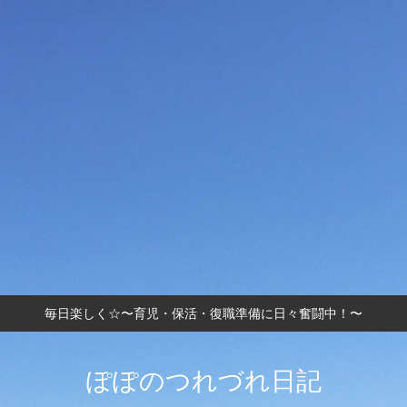
毎日楽しく☆〜育児・保活・復職準備に日々奮闘中！〜
ぽぽのつれづれ日記