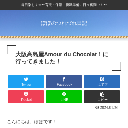
毎日楽しく☆〜育児・保活・復職準備に日々奮闘中！〜
ぽぽのつれづれ日記
大阪高島屋Amour du Chocolat！に
行ってきました！
Twitter
Facebook
はてブ
Pocket
LINE
コピー
2024.01.26
こんにちは、ぽぽです！