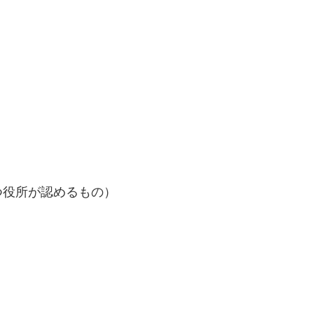
。
つ役所が認めるもの）