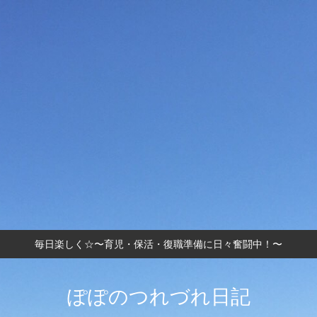
毎日楽しく☆〜育児・保活・復職準備に日々奮闘中！〜
ぽぽのつれづれ日記