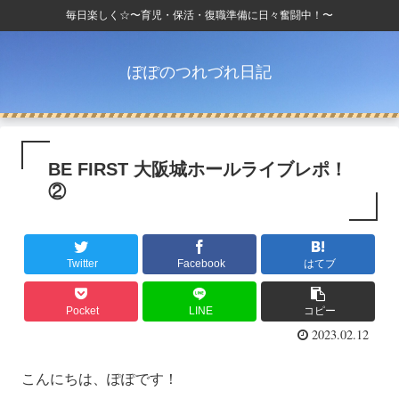
毎日楽しく☆〜育児・保活・復職準備に日々奮闘中！〜
ぽぽのつれづれ日記
BE FIRST 大阪城ホールライブレポ！
②
Twitter
Facebook
はてブ
Pocket
LINE
コピー
2023.02.12
こんにちは、ぽぽです！